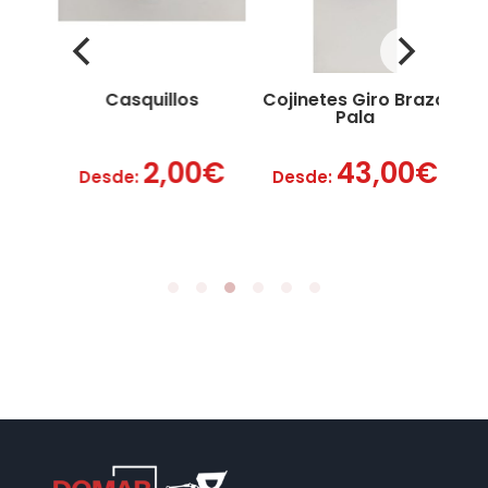
Casquillos
Cojinetes Giro Brazo
Pala
0
€
2,00
€
43,00
€
Desde:
Desde:
De