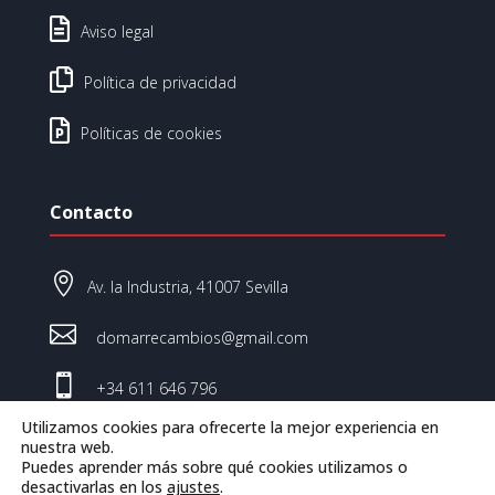

Aviso legal

Política de privacidad

Políticas de cookies
Contacto

Av. la Industria, 41007 Sevilla

domarrecambios@gmail.com

+34 611 646 796
Utilizamos cookies para ofrecerte la mejor experiencia en
nuestra web.
Puedes aprender más sobre qué cookies utilizamos o
© Domar Recambios 2026 | Todos los derechos
desactivarlas en los
ajustes
.
reservados.