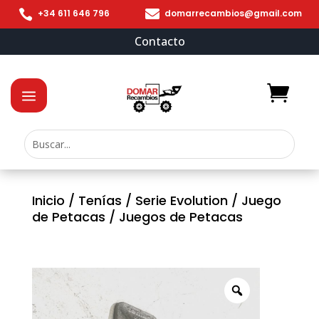


+34 611 646 796
domarrecambios@gmail.com
Contacto
Inicio
/
Tenías
/
Serie Evolution
/
Juego
de Petacas
/ Juegos de Petacas