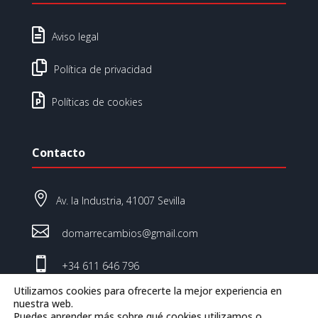

Aviso legal

Política de privacidad

Políticas de cookies
Contacto

Av. la Industria, 41007 Sevilla

domarrecambios@gmail.com

+34 611 646 796
Utilizamos cookies para ofrecerte la mejor experiencia en
nuestra web.
Puedes aprender más sobre qué cookies utilizamos o
© Domar Recambios 2026 | Todos los derechos