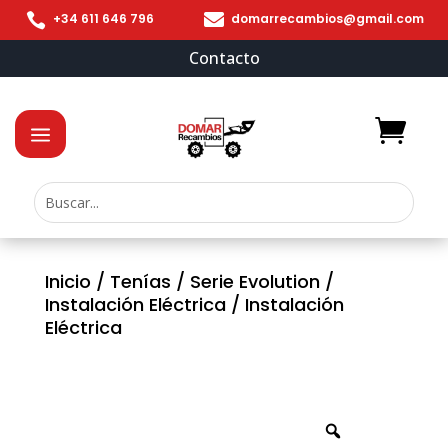


+34 611 646 796
domarrecambios@gmail.com
Contacto
Inicio
/
Tenías
/
Serie Evolution
/
Instalación Eléctrica
/ Instalación
Eléctrica