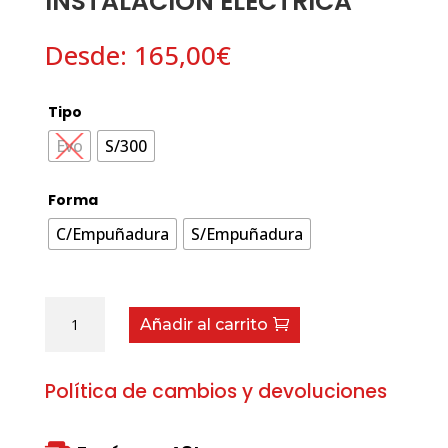
INSTALACIÓN ELÉCTRICA
Desde:
165,00
€
Tipo
Evo
S/300
Forma
C/Empuñadura
S/Empuñadura
Instalación
Añadir al carrito
Eléctrica
cantidad
Política de cambios y devoluciones