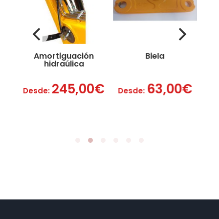
ción
Biela
Casquillos
ca
,00
€
63,00
€
2,00
€
Desde:
Desde: