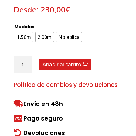
Desde:
230,00
€
Medidas
1,50m
2,00m
No aplica
Joystick
Añadir al carrito
Monomando
de
Sirga
Política de cambios y devoluciones
cantidad
Envío en 48h

Pago seguro

Devoluciones
