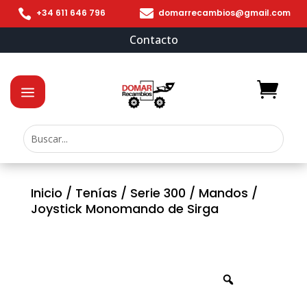


+34 611 646 796
domarrecambios@gmail.com
Contacto
Inicio
/
Tenías
/
Serie 300
/
Mandos
/
Joystick Monomando de Sirga