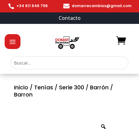


+34 611 646 796
domarrecambios@gmail.com
Contacto
Inicio
/
Tenías
/
Serie 300
/
Barrón
/
Barron