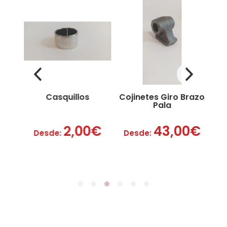
Casquillos
Cojinetes Giro Brazo
Pala
€
2,00
€
43,00
€
Desde:
Desde:
De