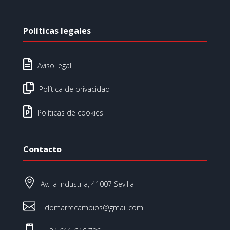
Políticas legales

Aviso legal

Política de privacidad

Políticas de cookies
Contacto

Av. la Industria, 41007 Sevilla

domarrecambios@gmail.com
