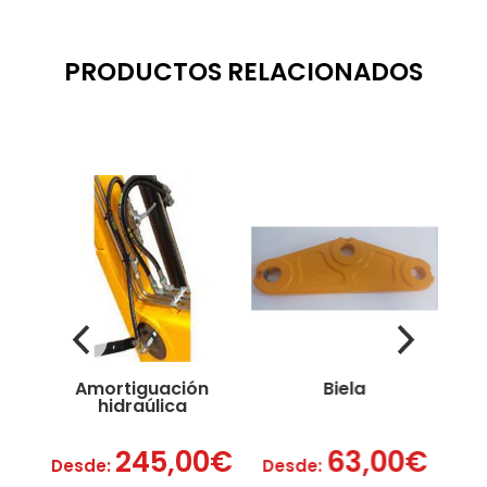
PRODUCTOS RELACIONADOS
n
Amortiguación
Biela
hidraúlica
245,00
€
63,00
€
Desde:
Desde:
D