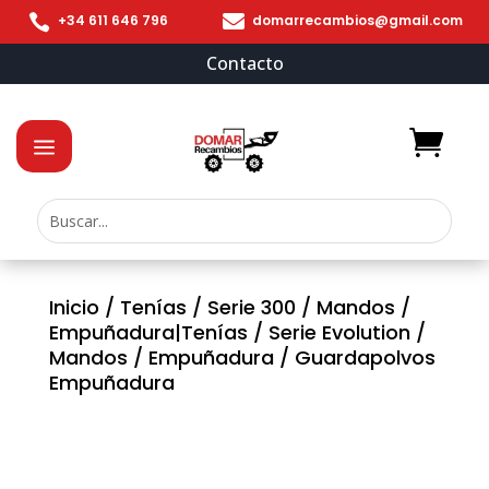


+34 611 646 796
domarrecambios@gmail.com
Contacto
Inicio
/
Tenías
/
Serie 300
/
Mandos
/
Empuñadura|Tenías
/
Serie Evolution
/
Mandos
/
Empuñadura
/ Guardapolvos
Empuñadura