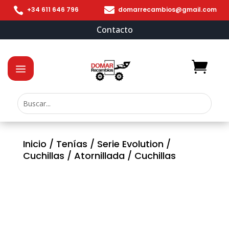


+34 611 646 796
domarrecambios@gmail.com
Contacto
Inicio
/
Tenías
/
Serie Evolution
/
Cuchillas
/
Atornillada
/ Cuchillas