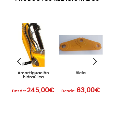
n
Amortiguación
Biela
hidraúlica
245,00
€
63,00
€
Desde:
Desde:
D