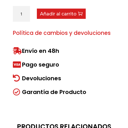
Bulón
Añadir al carrito
Rosca
T-
2594XC
Política de cambios y devoluciones
cantidad
Envío en 48h

Pago seguro

Devoluciones

Garantía de Producto

PRODUCTOS RELACIONADOS