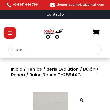


+34 611 646 796
domarrecambios@gmail.com
Contacto
Inicio
/
Tenías
/
Serie Evolution
/
Bulón
/
Rosca
/ Bulón Rosca T-2594XC