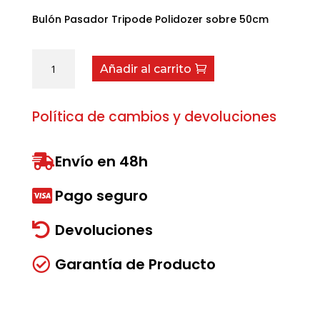
Bulón Pasador Tripode Polidozer sobre 50cm
Bulón
Añadir al carrito
Pasador
Tipode
Cuerpo
Política de cambios y devoluciones
Polidozer
cantidad
Envío en 48h

Pago seguro

Devoluciones

Garantía de Producto
