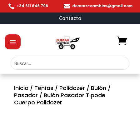


+34 611 646 796
domarrecambios@gmail.com
Contacto
Inicio
/
Tenías
/
Polidozer
/
Bulón
/
Pasador
/ Bulón Pasador Tipode
Cuerpo Polidozer