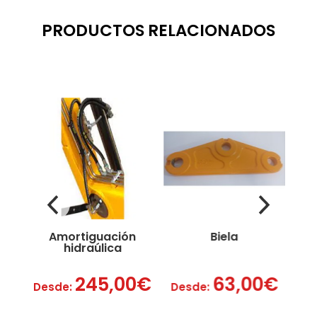
PRODUCTOS RELACIONADOS
n
Amortiguación
Biela
hidraúlica
245,00
€
63,00
€
Desde:
Desde:
D