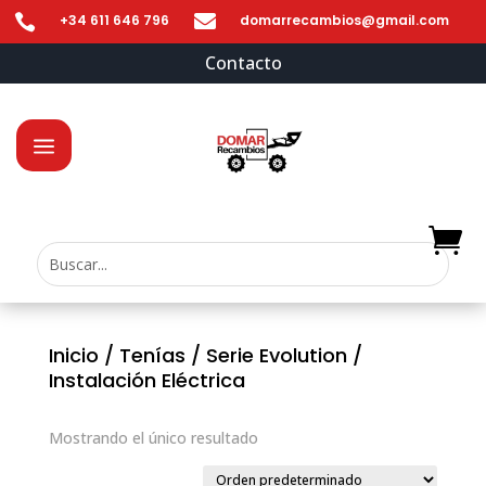


+34 611 646 796
domarrecambios@gmail.com
Contacto
Inicio
/
Tenías
/
Serie Evolution
/
Instalación Eléctrica
Mostrando el único resultado