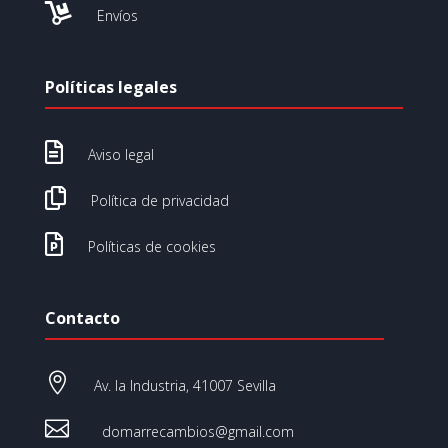

Envíos
Políticas legales

Aviso legal

Política de privacidad

Políticas de cookies
Contacto

Av. la Industria, 41007 Sevilla

domarrecambios@gmail.com