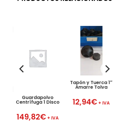
Tapón y Tuerca 1″
Amarre Tolva
Guardapolvo
Hor
12,94
€
Centrífuga 1 Disco
VA
+ IVA
149,82
€
2
+ IVA