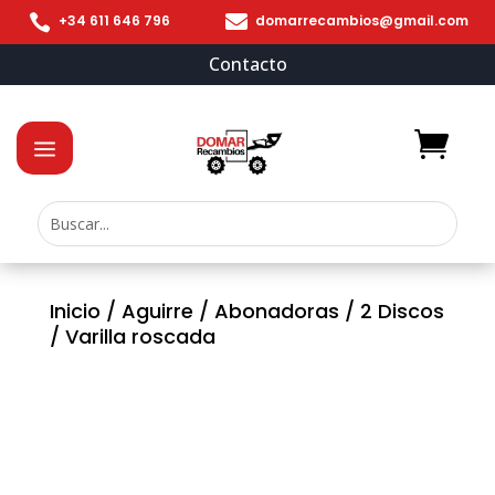


+34 611 646 796
domarrecambios@gmail.com
Contacto
Inicio
/
Aguirre
/
Abonadoras
/
2 Discos
/ Varilla roscada