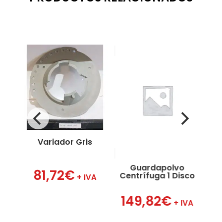
o
Variador Gris
Ta
Guardapolvo
81,72
€
Centrífuga 1 Disco
VA
+ IVA
149,82
€
+ IVA