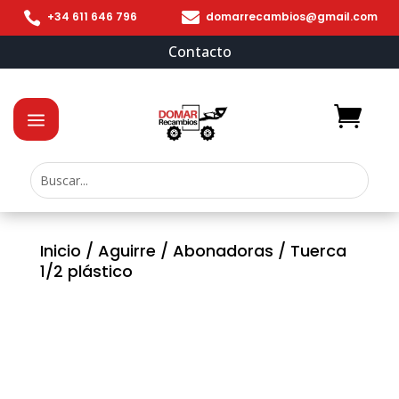


+34 611 646 796
domarrecambios@gmail.com
Contacto
Inicio
/
Aguirre
/
Abonadoras
/ Tuerca
1/2 plástico