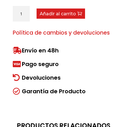
Tuerca
Añadir al carrito
1/2
plástico
cantidad
Política de cambios y devoluciones
Envío en 48h

Pago seguro

Devoluciones

Garantía de Producto

PRODUCTOS RELACIONADOS