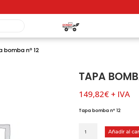
a bomba nº 12
TAPA BOMBA
149,82
€
+ IVA
Tapa bomba nº 12
Tapa
Añadir al car
bomba