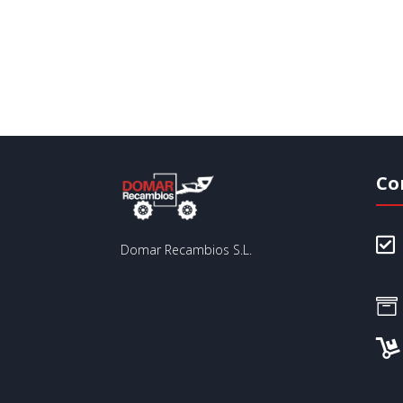
Co

Domar Recambios S.L.

