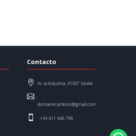
Contacto

Av. la Industria, 41007 Sevilla

domarrecambios@gmail.com

+34 611 646 796