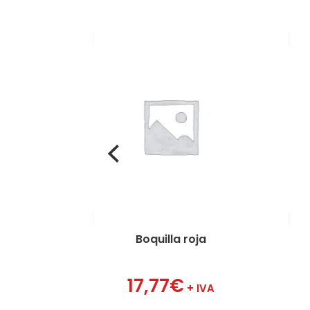
uilla azul
Boquilla roja
77
€
17,77
€
+ IVA
+ IVA