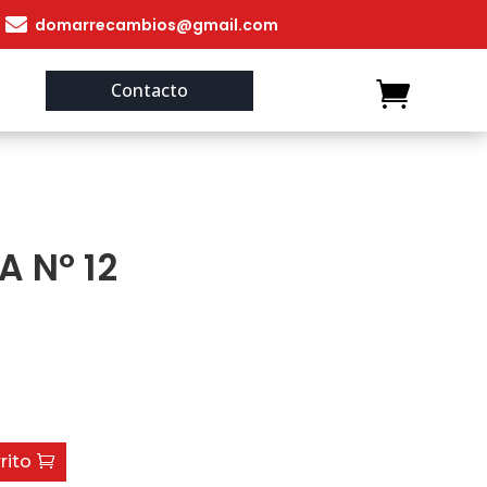

domarrecambios@gmail.com
Contacto
 Nº 12
rito