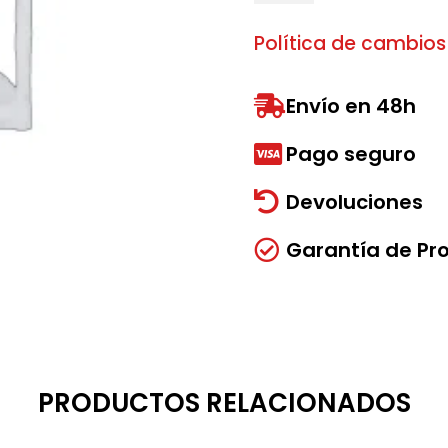
nº
12
Política de cambios
cantidad
Envío en 48h

Pago seguro

Devoluciones

Garantía de Pr

PRODUCTOS RELACIONADOS