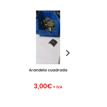
Arandela cuadrada
Gatill
3,00
€
12,76
€
+ IVA