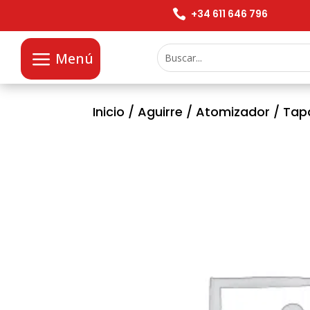

+34 611 646 796
Menú
Inicio
/
Aguirre
/
Atomizador
/ Tap