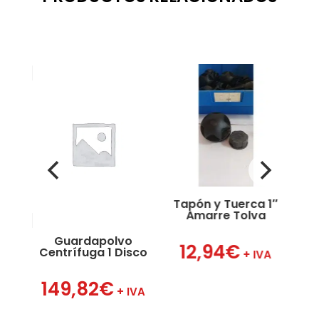
Tapón y Tuerca 1″
Amarre Tolva
Guardapolvo
Hor
12,94
€
Centrífuga 1 Disco
VA
+ IVA
149,82
€
2
+ IVA