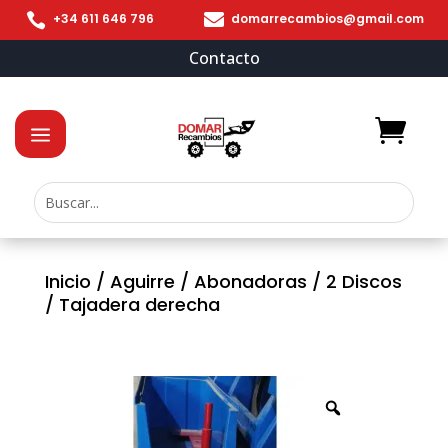


+34 611 646 796
domarrecambios@gmail.com
Contacto
Inicio
/
Aguirre
/
Abonadoras
/
2 Discos
/ Tajadera derecha