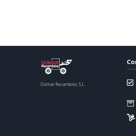
Co

Domar Recambios S.L.

