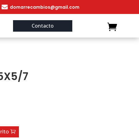

domarrecambios@gmail.com
Contacto
5X5/7
rito