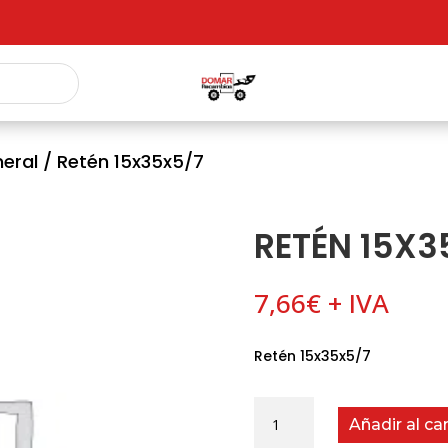
eral
/ Retén 15x35x5/7
RETÉN 15X3
7,66
€
+ IVA
Retén 15x35x5/7
Retén
Añadir al car
15x35x5/7