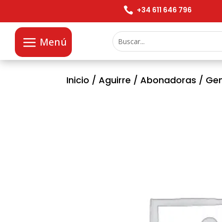

+34 611 646 796
Menú
Inicio
/
Aguirre
/
Abonadoras
/
Gen