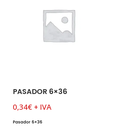
PASADOR 6×36
0,34
€
+ IVA
Pasador 6×36