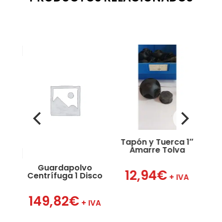
Tapón y Tuerca 1″
Amarre Tolva
Guardapolvo
Hor
12,94
€
Centrífuga 1 Disco
VA
+ IVA
149,82
€
2
+ IVA