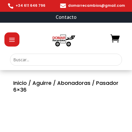


+34 611 646 796
domarrecambios@gmail.com
Contacto
Inicio
/
Aguirre
/
Abonadoras
/ Pasador
6×36