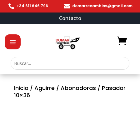


+34 611 646 796
domarrecambios@gmail.com
Contacto
Inicio
/
Aguirre
/
Abonadoras
/ Pasador
10×36