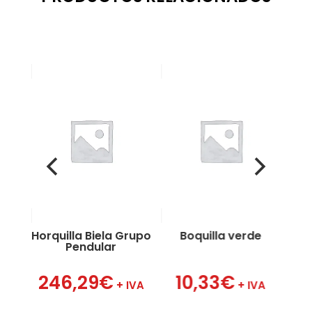
 1″
a
Horquilla Biela Grupo
Boquilla verde
B
Pendular
VA
246,29
€
10,33
€
+ IVA
+ IVA