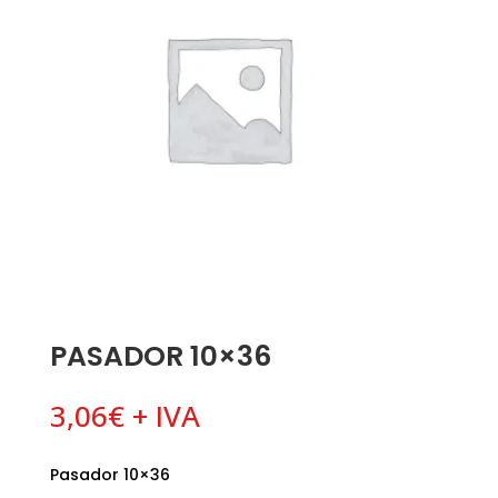
PASADOR 10×36
3,06
€
+ IVA
Pasador 10×36