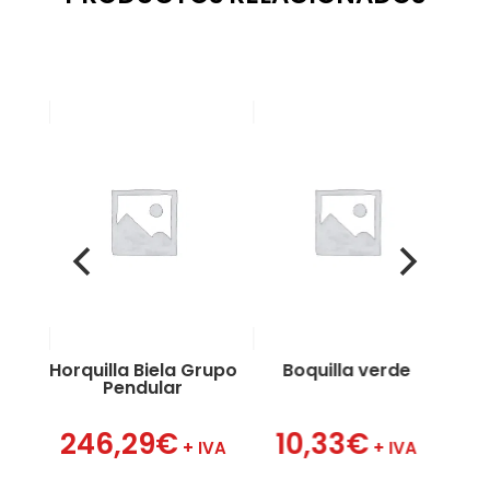
 1″
a
Horquilla Biela Grupo
Boquilla verde
B
Pendular
VA
246,29
€
10,33
€
+ IVA
+ IVA