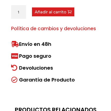
Palometa
Añadir al carrito
y
brida
BP
Política de cambios y devoluciones
80
cantidad
Envío en 48h

Pago seguro

Devoluciones

Garantía de Producto

PRODUCTOS RELACIONADOS