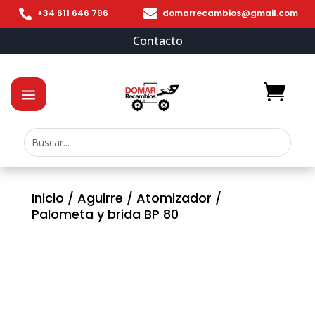


+34 611 646 796
domarrecambios@gmail.com
Contacto
Inicio
/
Aguirre
/
Atomizador
/
Palometa y brida BP 80