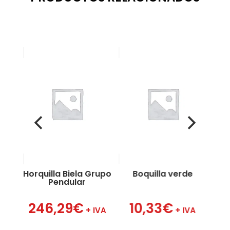
 1″
a
Horquilla Biela Grupo
Boquilla verde
B
Pendular
VA
246,29
€
10,33
€
+ IVA
+ IVA