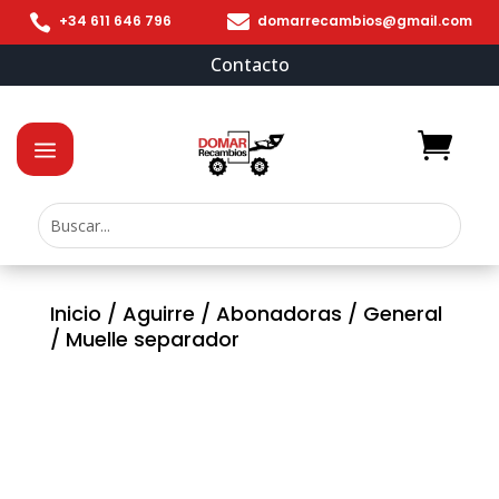


+34 611 646 796
domarrecambios@gmail.com
Contacto
Inicio
/
Aguirre
/
Abonadoras
/
General
/ Muelle separador