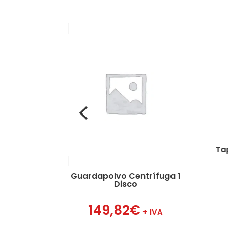
iador Gris
Ta
Guardapolvo Centrífuga 1
72
€
Disco
+ IVA
149,82
€
+ IVA