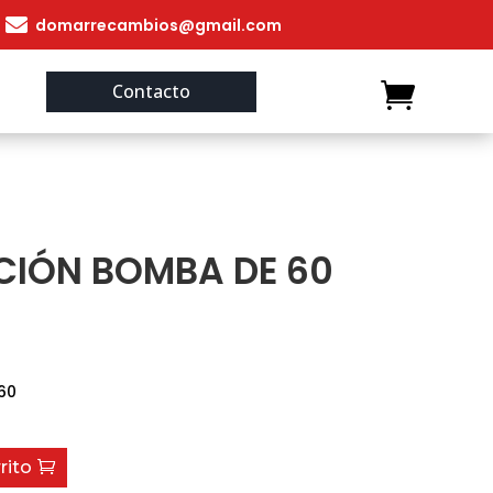

domarrecambios@gmail.com
Contacto
CIÓN BOMBA DE 60
60
rito