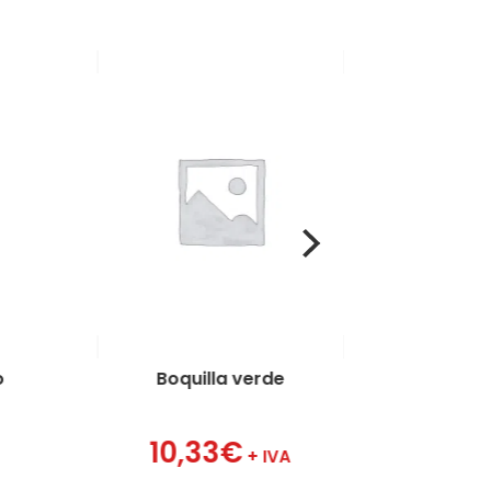
o
Boquilla verde
Boquilla am
10,33
€
17,77
€
+ IVA