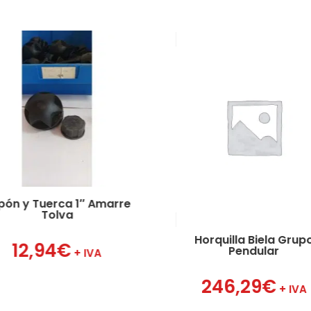
pón y Tuerca 1″ Amarre
Tolva
Horquilla Biela Grup
12,94
€
Pendular
+ IVA
246,29
€
+ IVA