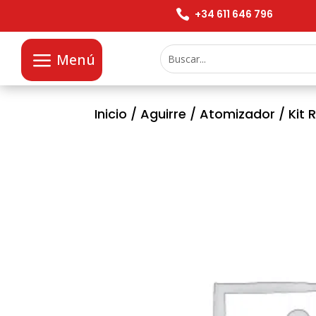

+34 611 646 796
Menú
Inicio
/
Aguirre
/
Atomizador
/ Kit