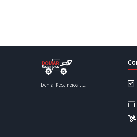
Co

Domar Recambios S.L.

