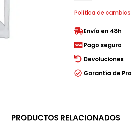
Bomba
de
Política de cambios
60
cantidad
Envío en 48h

Pago seguro

Devoluciones

Garantía de Pr

PRODUCTOS RELACIONADOS