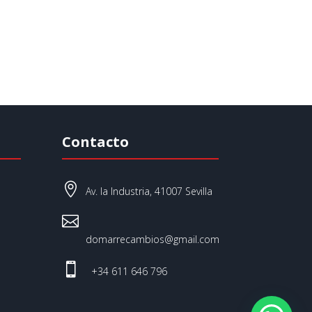
Contacto

Av. la Industria, 41007 Sevilla

domarrecambios@gmail.com

+34 611 646 796