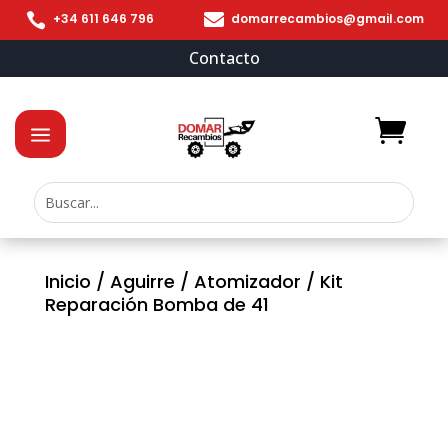


+34 611 646 796
domarrecambios@gmail.com
Contacto
Inicio
/
Aguirre
/
Atomizador
/ Kit
Reparación Bomba de 41