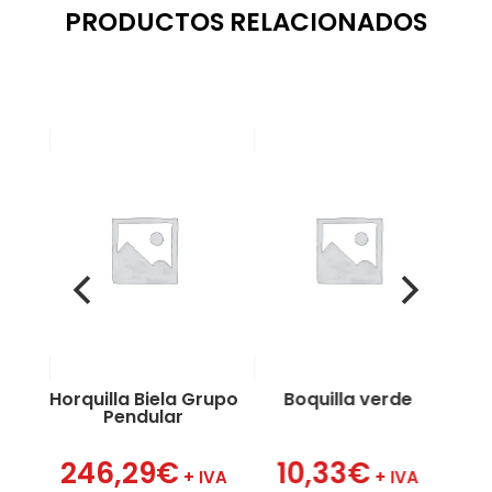
PRODUCTOS RELACIONADOS
 1″
a
Horquilla Biela Grupo
Boquilla verde
B
Pendular
VA
246,29
€
10,33
€
+ IVA
+ IVA