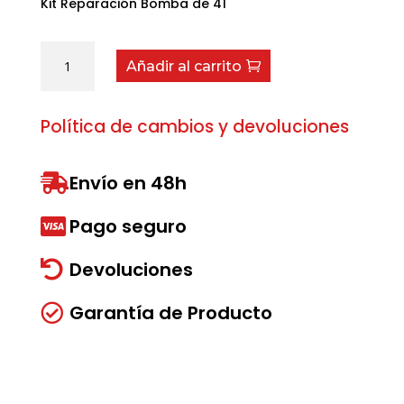
Kit Reparación Bomba de 41
Kit
Añadir al carrito
Reparación
Bomba
de
Política de cambios y devoluciones
41
cantidad
Envío en 48h

Pago seguro

Devoluciones

Garantía de Producto
