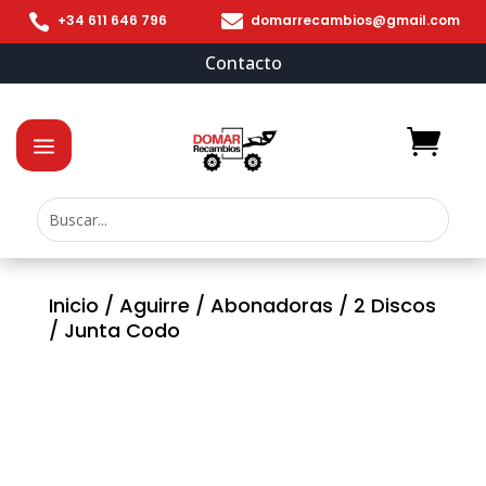


+34 611 646 796
domarrecambios@gmail.com
Contacto
Inicio
/
Aguirre
/
Abonadoras
/
2 Discos
/ Junta Codo