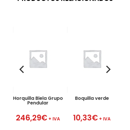
 1″
a
Horquilla Biela Grupo
Boquilla verde
B
Pendular
VA
246,29
€
10,33
€
+ IVA
+ IVA