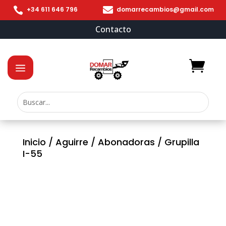


+34 611 646 796
domarrecambios@gmail.com
Contacto
Inicio
/
Aguirre
/
Abonadoras
/ Grupilla
I-55