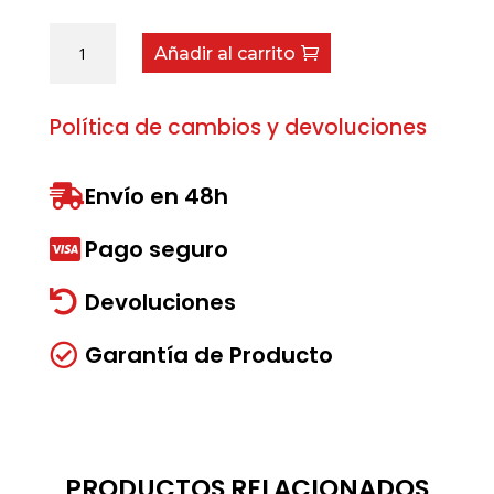
Grupilla
Añadir al carrito
I-
55
cantidad
Política de cambios y devoluciones
Envío en 48h

Pago seguro

Devoluciones

Garantía de Producto

PRODUCTOS RELACIONADOS