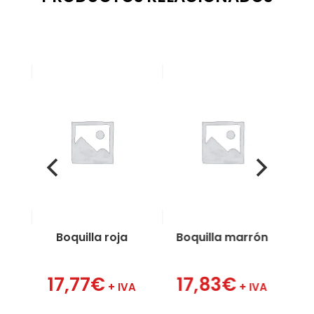
Boquilla roja
Boquilla marrón
17,77
€
17,83
€
A
+ IVA
+ IVA