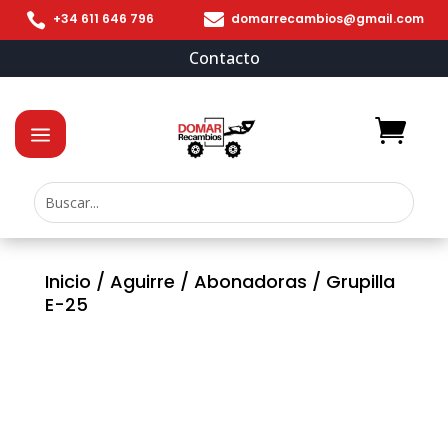


+34 611 646 796
domarrecambios@gmail.com
Contacto
Inicio
/
Aguirre
/
Abonadoras
/ Grupilla
E-25