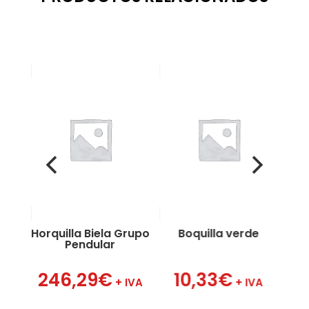
 1″
a
Horquilla Biela Grupo
Boquilla verde
B
Pendular
VA
246,29
€
10,33
€
+ IVA
+ IVA