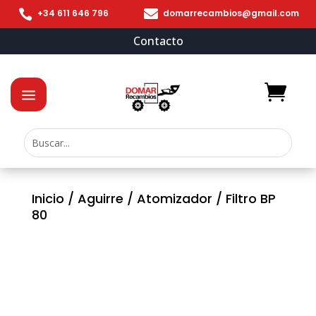


+34 611 646 796
domarrecambios@gmail.com
Contacto
Inicio
/
Aguirre
/
Atomizador
/ Filtro BP
80