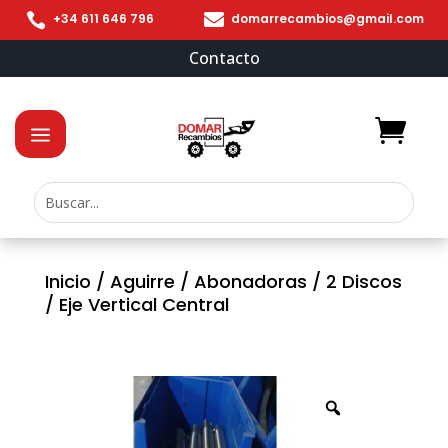


+34 611 646 796
domarrecambios@gmail.com
Contacto
Inicio
/
Aguirre
/
Abonadoras
/
2 Discos
/ Eje Vertical Central