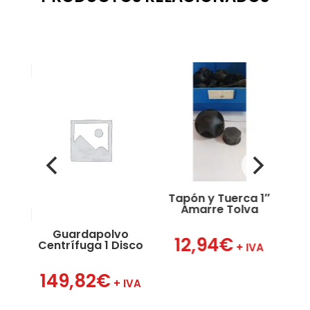
Tapón y Tuerca 1″
Amarre Tolva
Guardapolvo
Hor
12,94
€
Centrífuga 1 Disco
VA
+ IVA
149,82
€
2
+ IVA