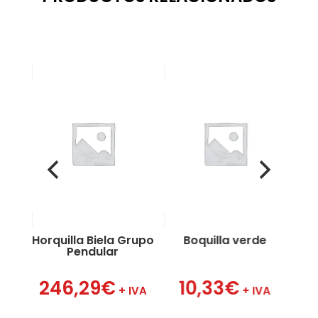
 1″
a
Horquilla Biela Grupo
Boquilla verde
B
Pendular
VA
246,29
€
10,33
€
+ IVA
+ IVA