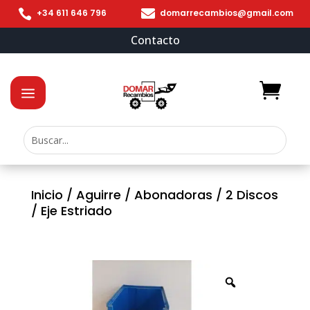


+34 611 646 796
domarrecambios@gmail.com
Contacto
Inicio
/
Aguirre
/
Abonadoras
/
2 Discos
/ Eje Estriado