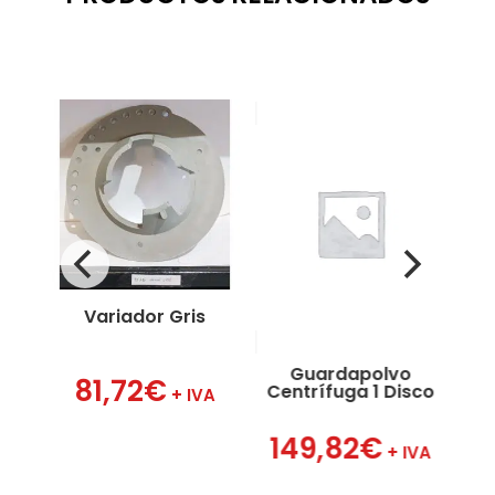
o
Variador Gris
Ta
Guardapolvo
81,72
€
Centrífuga 1 Disco
VA
+ IVA
149,82
€
+ IVA