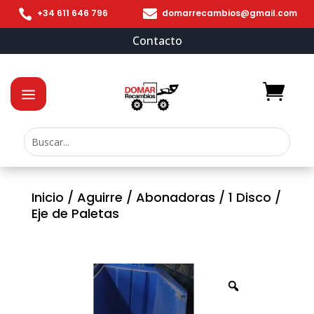


+34 611 646 796
domarrecambios@gmail.com
Contacto
Inicio
/
Aguirre
/
Abonadoras
/
1 Disco
/
Eje de Paletas