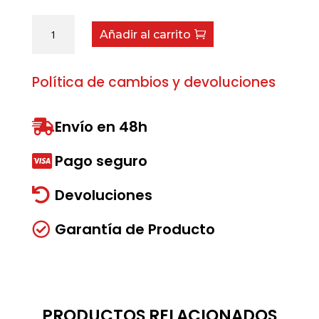
Eje
Añadir al carrito
de
Paletas
cantidad
Política de cambios y devoluciones
Envío en 48h

Pago seguro

Devoluciones

Garantía de Producto

PRODUCTOS RELACIONADOS