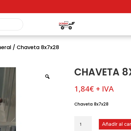
eral
/ Chaveta 8x7x28
CHAVETA 8
1,84
€
+ IVA
Chaveta 8x7x28
Chaveta
Añadir al car
8x7x28