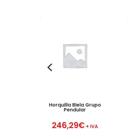
uerca 1″ Amarre
Tolva
Horquilla Biela Grupo
94
€
Pendular
+ IVA
246,29
€
+ IVA