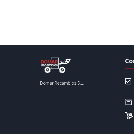
Co

Domar Recambios S.L.

