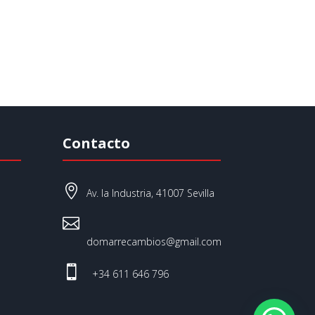
Contacto

Av. la Industria, 41007 Sevilla

domarrecambios@gmail.com

+34 611 646 796