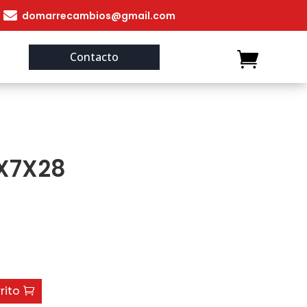

domarrecambios@gmail.com
Contacto
X7X28
rito