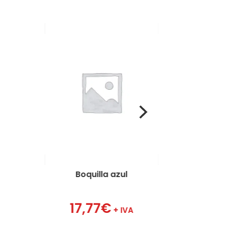
Boquilla azul
Boquilla 
17,77
€
17,77
€
+ IVA