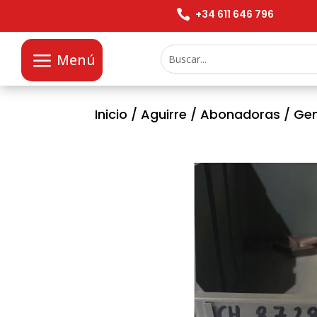

+34 611 646 796
Menú
Inicio
/
Aguirre
/
Abonadoras
/
Gen