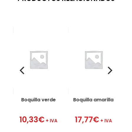
rupo
Boquilla verde
Boquilla amarilla
10,33
€
17,77
€
IVA
+ IVA
+ IVA