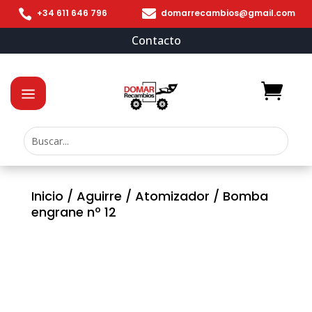


+34 611 646 796
domarrecambios@gmail.com
Contacto
Inicio
/
Aguirre
/
Atomizador
/ Bomba
engrane nº 12