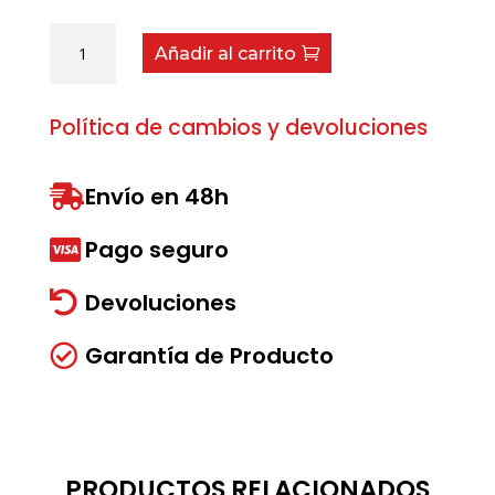
Bomba
Añadir al carrito
engrane
nº
12
Política de cambios y devoluciones
cantidad
Envío en 48h

Pago seguro

Devoluciones

Garantía de Producto

PRODUCTOS RELACIONADOS