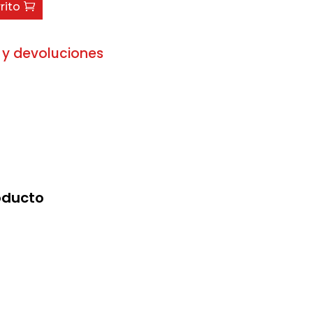
rito
 y devoluciones
oducto