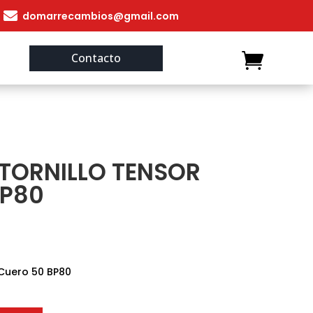

domarrecambios@gmail.com
Contacto
TORNILLO TENSOR
BP80
 Cuero 50 BP80