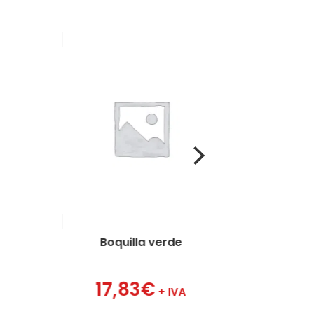
Arandela c
Boquilla verde
3,00
€
17,83
€
+ IVA