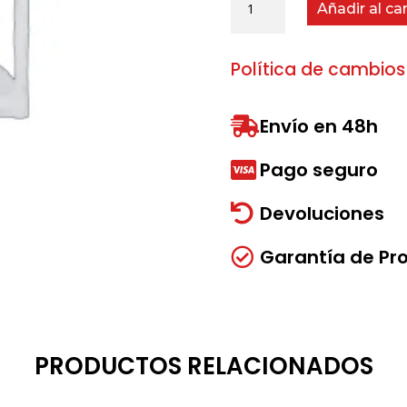
Añadir al car
Tornillo
Tensor
Cuero
Política de cambios
50
BP80
cantidad
Envío en 48h

Pago seguro

Devoluciones

Garantía de Pr

PRODUCTOS RELACIONADOS