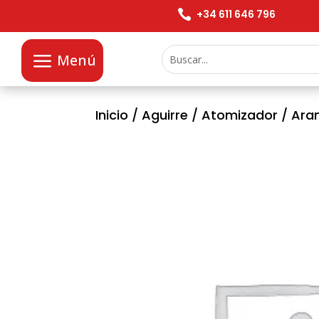

+34 611 646 796
Menú
Inicio
/
Aguirre
/
Atomizador
/ Aran