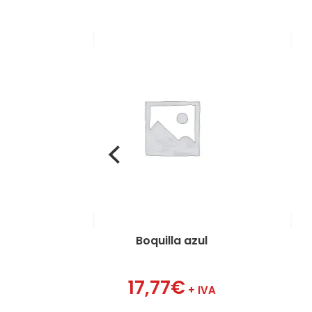
lla amarilla
Boquilla azul
77
€
17,77
€
+ IVA
+ IVA