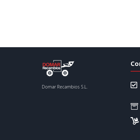
Co

Domar Recambios S.L.

