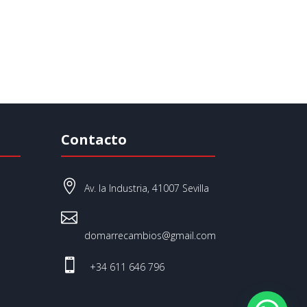
Contacto

Av. la Industria, 41007 Sevilla

domarrecambios@gmail.com

+34 611 646 796