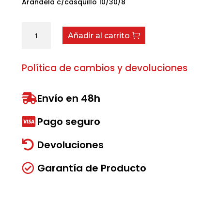
Arandela c/casquillo 10/30/8
Arandela
Añadir al carrito
c/casquillo
10/30/8
cantidad
Política de cambios y devoluciones
Envío en 48h

Pago seguro

Devoluciones

Garantía de Producto
