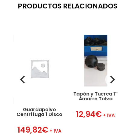
PRODUCTOS RELACIONADOS
Tapón y Tuerca 1″
Amarre Tolva
Guardapolvo
Hor
12,94
€
Centrífuga 1 Disco
VA
+ IVA
149,82
€
2
+ IVA