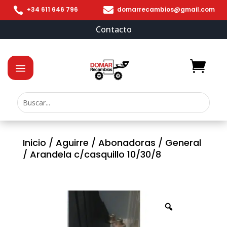


+34 611 646 796
domarrecambios@gmail.com
Contacto
Inicio
/
Aguirre
/
Abonadoras
/
General
/ Arandela c/casquillo 10/30/8