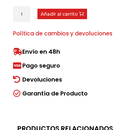
Arandela
Añadir al carrito
asiento
50-
52
Política de cambios y devoluciones
cantidad
Envío en 48h

Pago seguro

Devoluciones

Garantía de Producto

PRODUCTOS RELACIONADOS