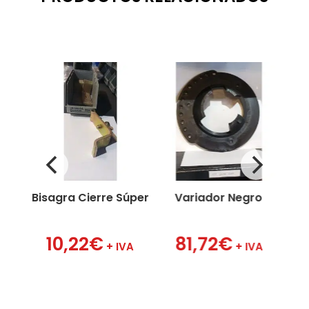
Bisagra Cierre Súper
Variador Negro
10,22
€
81,72
€
VA
+ IVA
+ IVA