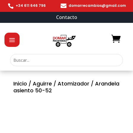


+34 611 646 796
domarrecambios@gmail.com
Contacto
Inicio
/
Aguirre
/
Atomizador
/ Arandela
asiento 50-52