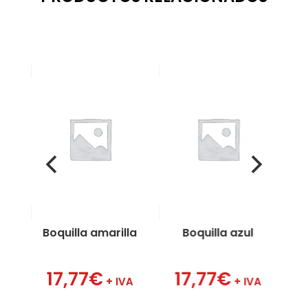
e
Boquilla amarilla
Boquilla azul
17,77
€
17,77
€
VA
+ IVA
+ IVA