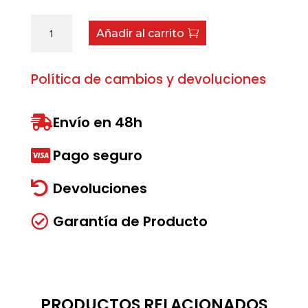
Arandela
Añadir al carrito
asiento
41/44
cantidad
Política de cambios y devoluciones
Envío en 48h

Pago seguro

Devoluciones

Garantía de Producto

PRODUCTOS RELACIONADOS