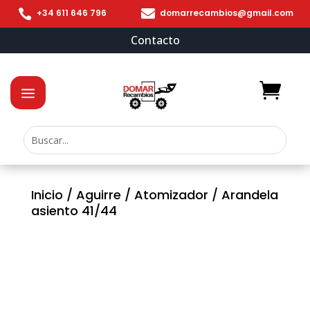


+34 611 646 796
domarrecambios@gmail.com
Contacto
Inicio
/
Aguirre
/
Atomizador
/ Arandela
asiento 41/44