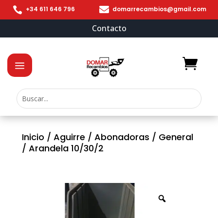


+34 611 646 796
domarrecambios@gmail.com
Contacto
Inicio
/
Aguirre
/
Abonadoras
/
General
/ Arandela 10/30/2