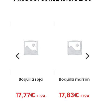
Boquilla roja
Boquilla marrón
17,77
€
17,83
€
A
+ IVA
+ IVA