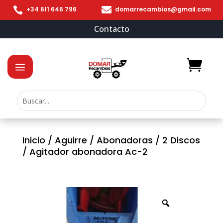


+34 611 646 796
domarrecambios@gmail.com
Contacto
Inicio
/
Aguirre
/
Abonadoras
/
2 Discos
/ Agitador abonadora Ac-2