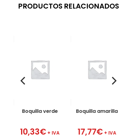
PRODUCTOS RELACIONADOS
rupo
Boquilla verde
Boquilla amarilla
10,33
€
17,77
€
IVA
+ IVA
+ IVA