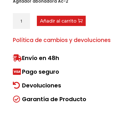
Agitador abonadora Ac-2
Agitador
Añadir al carrito
abonadora
Ac-
2
Política de cambios y devoluciones
cantidad
Envío en 48h

Pago seguro

Devoluciones

Garantía de Producto
