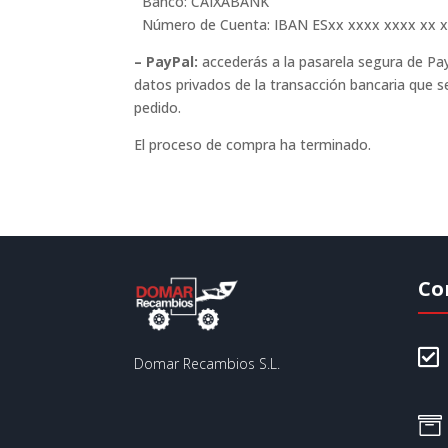
Banco: CAIXABANK
Número de Cuenta: IBAN ESxx xxxx xxxx xx 
– PayPal:
accederás a la pasarela segura de Pa
datos privados de la transacción bancaria que s
pedido.
El proceso de compra ha terminado.
Co

Domar Recambios S.L.
