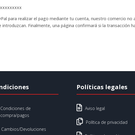
xxxxxxxxxx
yPal para realizar el pago mediante tu cuenta, nuestro comercio no 
e introduzcan. Finalmente, una página confirmará si la transacción h
ndiciones
Políticas legales

Condiciones de
Aviso legal
compra/pagos

Política de privacidad
Cambios/Devoluciones