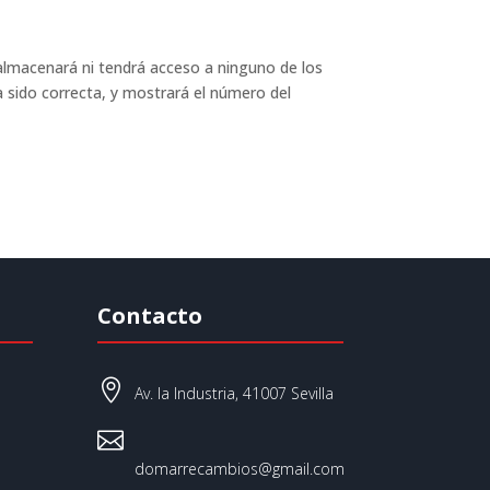
almacenará ni tendrá acceso a ninguno de los
a sido correcta, y mostrará el número del
Contacto

Av. la Industria, 41007 Sevilla

domarrecambios@gmail.com