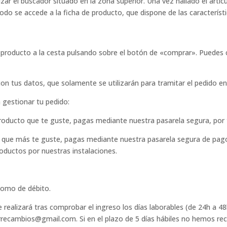
zar el buscador situado en la zona superior. Una vez hallado el artíc
o se accede a la ficha de producto, que dispone de las característi
l producto a la cesta pulsando sobre el botón de «comprar». Puedes 
on tus datos, que solamente se utilizarán para tramitar el pedido en
 gestionar tu pedido:
producto que te guste, pagas mediante nuestra pasarela segura, por 
o que más te guste, pagas mediante nuestra pasarela segura de pago 
ductos por nuestras instalaciones.
como de débito.
e realizará tras comprobar el ingreso los días laborables (de 24h a 48h
recambios@gmail.com. Si en el plazo de 5 días hábiles no hemos rec