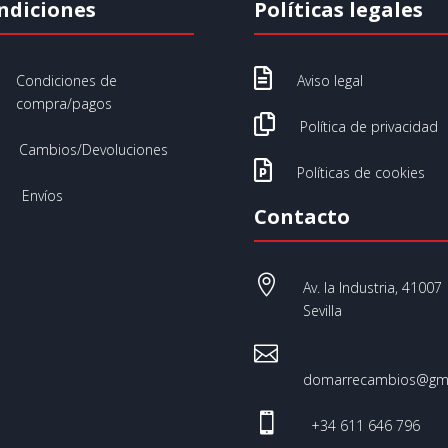
ndiciones
Políticas legales

Condiciones de
Aviso legal
compra/pagos

Política de privacidad
Cambios/Devoluciones

Políticas de cookies
Envíos
Contacto

Av. la Industria, 41007
Sevilla

domarrecambios@gma

+34 611 646 796