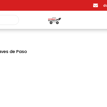

d
aves de Paso