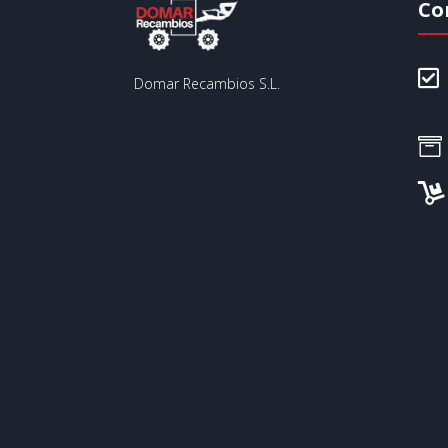
Co

Domar Recambios S.L.

