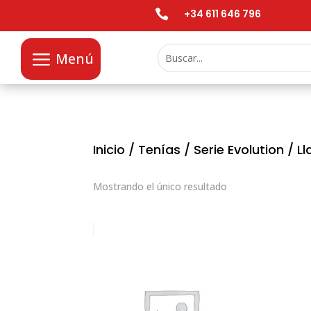

+34 611 646 796
Menú
Inicio
/
Tenías
/
Serie Evolution
/ Ll
Mostrando el único resultado