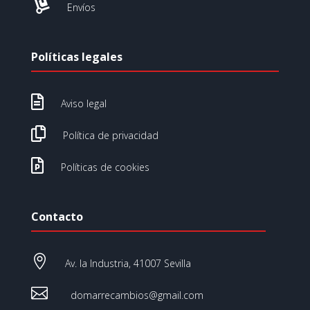

Envíos
Políticas legales

Aviso legal

Política de privacidad

Políticas de cookies
Contacto

Av. la Industria, 41007 Sevilla

domarrecambios@gmail.com