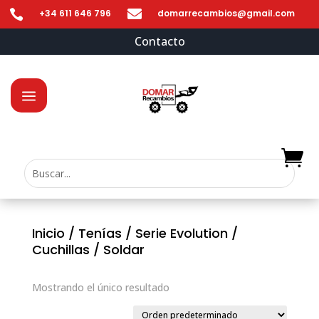


+34 611 646 796
domarrecambios@gmail.com
Contacto
Inicio
/
Tenías
/
Serie Evolution
/
Cuchillas
/ Soldar
Mostrando el único resultado