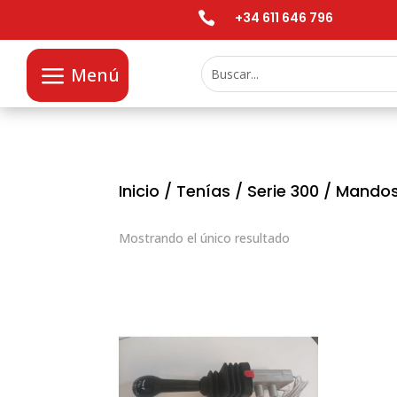

+34 611 646 796
Menú
Inicio
/
Tenías
/
Serie 300
/
Mando
Mostrando el único resultado