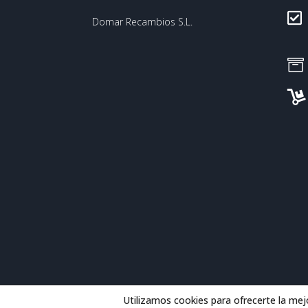

Domar Recambios S.L.


Utilizamos cookies para ofrecerte la mej