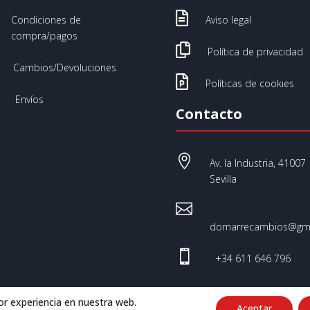

Condiciones de
Aviso legal
compra/pagos

Política de privacidad
Cambios/Devoluciones

Políticas de cookies
Envíos
Contacto

Av. la Industria, 41007
Sevilla

domarrecambios@gma

+34 611 646 796
or experiencia en nuestra web.
Aceptar