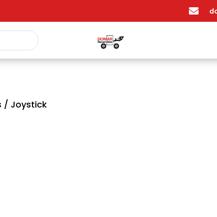

d
s
/ Joystick