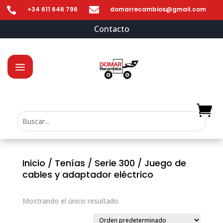


+34 611 646 796
domarrecambios@gmail.com
Contacto
Inicio
/
Tenías
/
Serie 300
/ Juego de
cables y adaptador eléctrico
Mostrando el único resultado