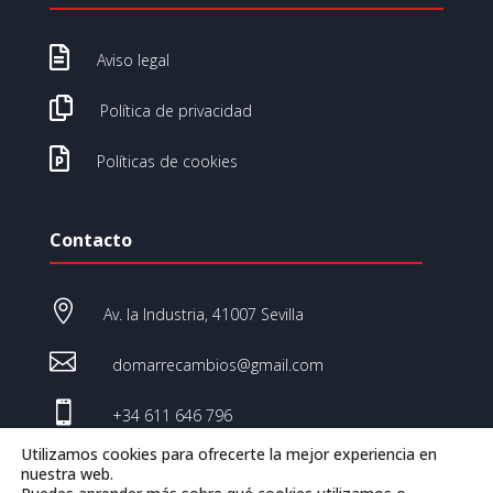

Aviso legal

Política de privacidad

Políticas de cookies
Contacto

Av. la Industria, 41007 Sevilla

domarrecambios@gmail.com

+34 611 646 796
Utilizamos cookies para ofrecerte la mejor experiencia en
nuestra web.