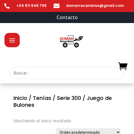


+34 611 646 796
domarrecambios@gmail.com
Contacto
Inicio
/
Tenías
/
Serie 300
/ Juego de
Bulones
Mostrando el único resultado