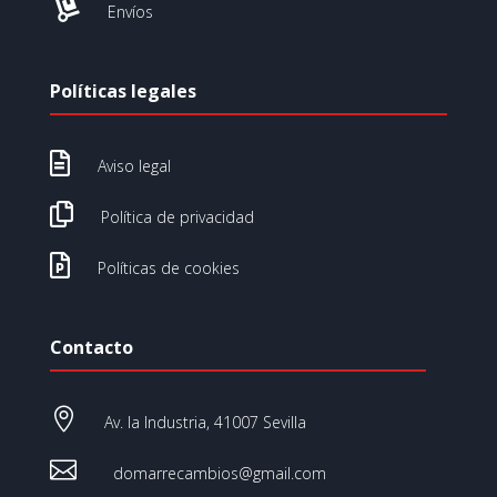

Envíos
Políticas legales

Aviso legal

Política de privacidad

Políticas de cookies
Contacto

Av. la Industria, 41007 Sevilla

domarrecambios@gmail.com