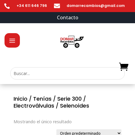


+34 611 646 796
domarrecambios@gmail.com
Contacto
Inicio
/
Tenías
/
Serie 300
/
Electroválvulas
/ Selenoides
Mostrando el único resultado