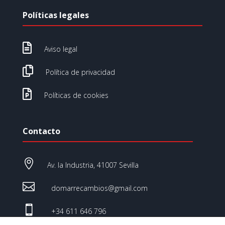
Políticas legales

Aviso legal

Política de privacidad

Políticas de cookies
Contacto

Av. la Industria, 41007 Sevilla

domarrecambios@gmail.com

+34 611 646 796