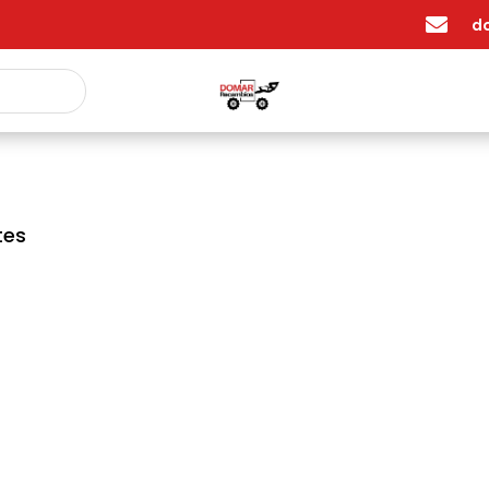

d
tes