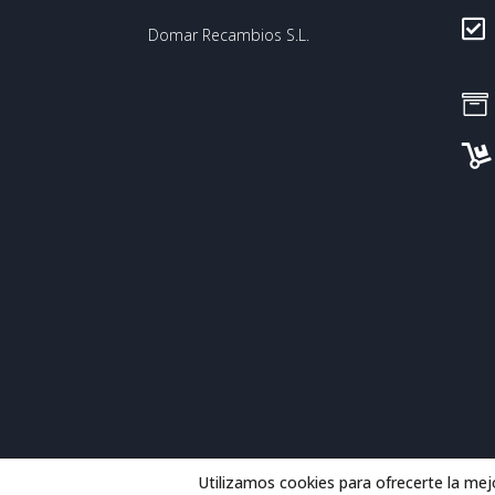

Domar Recambios S.L.


Utilizamos cookies para ofrecerte la mej