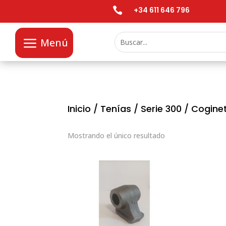

+34 611 646 796
Menú
Inicio
/
Tenías
/
Serie 300
/ Cogine
Mostrando el único resultado