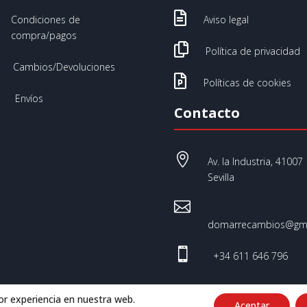

Condiciones de
Aviso legal
compra/pagos

Política de privacidad
Cambios/Devoluciones

Políticas de cookies
Envíos
Contacto

Av. la Industria, 41007
Sevilla

domarrecambios@gma

+34 611 646 796
or experiencia en nuestra web.
Aceptar