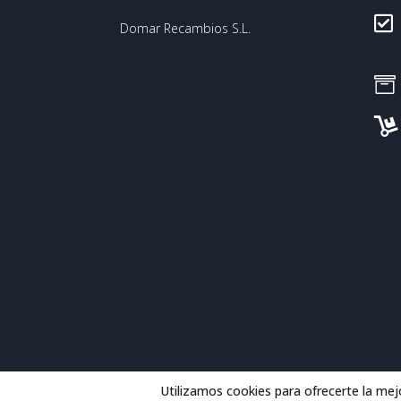

Domar Recambios S.L.


Utilizamos cookies para ofrecerte la mej