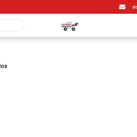

d
los