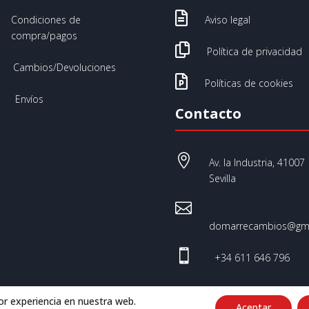

Condiciones de
Aviso legal
compra/pagos

Política de privacidad
Cambios/Devoluciones

Políticas de cookies
Envíos
Contacto

Av. la Industria, 41007
Sevilla

domarrecambios@gma

+34 611 646 796
or experiencia en nuestra web.
Aceptar