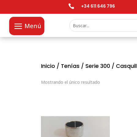

+34 611 646 796
Menú
Inicio
/
Tenías
/
Serie 300
/ Casquil
Mostrando el único resultado